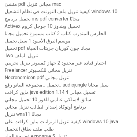
منشئ pdf مجاني تنزيل mac
كيفية تنزيل ملف التورنت في نظام التشغيل windows 10
تحميل برنامج ms pdf converter مجانًا
Activex تحميل ويندوز 10 جوجل كروم
الحارس المتدرب كتاب 3 كتاب مسموع تحميل مجانا
موسم البرق الأسود 1 سيل تحميل
تحميل pdf مجانا جون كوريان جزيئات الحياة
.lwo تنزيل الملف
اختبار قيادة غير محدود 2 جهاز كمبيوتر تنزيل تجريبي
Freelancer تنزيل مجاني للكمبيوتر
Necronomicon pdf تنزيل مجاني
تحميل _مجموعة البيانو رفع_ audiojungle سيل مجانا
ماين كرافت java edition 1.14.4 تحميل مجاني
سائق لاسلكي عالمي للفوز 10 تحميل مجاني
برنامج أوتوكاد إصدار الطالب تنزيل مجاني
تنزيل wna11 مجانًا
كيفية تنزيل الزنزانات ماين كرافت على windows 10 java
طلب ملف نطاق التحميل
فضيحة الجلد exposrue 5 تنزيل