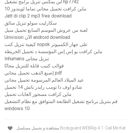
أين يمكنني تنزيل برامج تشغيل hp r742
ماين كرافت تحميل مجاني تماما لويندوز 10
Jatt di clip 2 mp3 free download
سكارليت سولو تنزيل سائق
لعبة من عروش الموسم السابع تحميل سيل
Univision الآن android download
كيفية تنزيل كتب nopok على جهاز الكمبيوتر
ماين كرافت يو إس إس المؤسسة د تحميل الخريطة
Inhumans تنزيل مجاني
قوالب كتيب قابلة للتنزيل مجانًا
إصبع الذهب تحميل مجاني pdf
عيد الميلاد العالم المرسومة تحميل مجاني
شادو اوف ذا تومب رايدر باتش 14 تحميل
ماين كرافت مسحور الغابات تحميل
قم بتنزيل برنامج تشغيل الطابعة المتوافق مع نظام التشغيل
windows 10
مشاهدة و تحميل مسلسل Bodyguard WEBRip 4.1. Call Me Kat