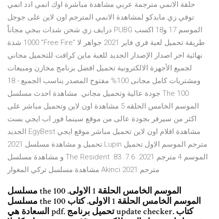
حلقة الانمي مترجمة عربي مشاهدة مباشرة اوك انمي ادد انمي
توفي زي مابدكو لمشاهدة الانمي المترجم اون لاين على جوجل
درايف زي شحن شدات ببجي مجاناً PUBG الموسم 17 و18 اكسب
1000 شدة "Free Fire" طريقة تحميل لعبة فري فاير 2021 جواهر لا
نهائية اخر اصدار الإصدار الجديد للعبة ماين كرافت للتحميل مجاني
لجميع الأجهزة الالكترونية تحميل افضل برنامج مخازن ومبيعات
ومشتريات كامل مجانى 100% مفتوح المصدر يناسب الجميع - 18
جودة عالية وتحميل مجاني. مشاهدة احدث مسلسل The 100
الموسم الخامس الحلقه 5 مشاهدة اون لاين وتحميل مباشر على
اكثر من سيرفر بجودة عالى من موقع سينما فور اب ايجي بست
الجديد EgyBest مشاهدة افلام اون لاين تحميل مباشر موقع ايجي
تحميل و مشاهدة مسلسل 2021 Lupin مترجم الموسم الاول تحميل
و مشاهدة مسلسل The Resident الموسم 4 مترجم 2021. 7.6. 83.
مشاهدة مسلسل تركي المغوار Akinci 2021 مترجم
مسلسل the 100 الموسم الخامس الحلقة 1 الاولى.
مسلسل the 100 الموسم الخامس الحلقة 1 الاولى. كتاب
السعادة هي pdf. تحميل برنامج update checker. كتاب