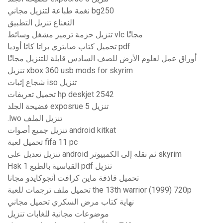
نغمة طباعة لتنزيل مجاني bg250
النعناع تنزيل التطبيق
تنزيل حزمة ترميز مشغل وسائط vlc مجانًا
تحميل كتاب صابتري براتا كاثا أوديا pdf
أوراق عمل لعلوم الأرض للصف السادس قابلة للتنزيل مجانًا
تنزيل xbox 360 usb mods for skyrim
شجاع إثبات iso تنزيل
تحميل تعريفات hp deskjet 2542
فضيحة الجلد exposrue 5 تنزيل
.lwo تنزيل الملف
تنزيل جميع أصوات android kitkat
تحميل لعبة fifa 11 pc
تنزيل تعديل على android ثم نقله إلى الكمبيوتر skyrim
Hsk القياسية بالطبع 1 pdf تنزيل
تحميل قاذفة ماين كرافت أنجوكايدو مجانا
تحميل ملف ترجمات للعبة the 13th warrior (1999) 720p
نهاية كتاب مرض السكري تحميل مجاني
موضوعات مجانية للغابات تنزيل