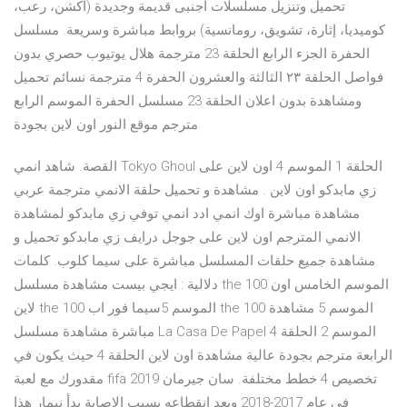
تحميل وتنزيل مسلسلات أجنبى قديمة وجديدة (أكشن، رعب،
كوميديا، إثارة، تشويق، رومانسية) بروابط مباشرة وسريعة. مسلسل
الحفرة الجزء الرابع الحلقة 23 مترجمة هلال يوتيوب حصري بدون
فواصل الحلقة ٢٣ الثالثة والعشرون الحفرة 4 مترجمة نسائم تحميل
ومشاهدة بدون اعلان الحلقة 23 مسلسل الحفرة الموسم الرابع
مترجم موقع النور اون لاين بجودة
القصة. شاهد انمي Tokyo Ghoul الحلقة 1 الموسم 4 اون لاين على
زي مابدكو اون لاين . مشاهدة و تحميل حلقة الانمي مترجمة عربي
مشاهدة مباشرة اوك انمي ادد انمي توفي زي مابدكو لمشاهدة
الانمي المترجم اون لاين على جوجل درايف زي مابدكو تحميل و
مشاهدة جميع حلقات المسلسل مباشرة على سيما كلوب. كلمات
دلالية : ايجي بيست مشاهدة مسلسل the 100 الموسم الخامس اون
لاين the 100 الموسم 5سيما فور اب the 100 الموسم 5 مشاهدة
مباشرة مشاهدة مسلسل La Casa De Papel الموسم 2 الحلقة 4
الرابعة مترجم بجودة عالية مشاهدة اون لاين الحلقة 4 حيث يكون في
مقدورك مع لعبة fifa 2019 تخصيص 4 خطط مختلفة. سان جيرمان
في عام 2017-2018 وبعد انقطاعه بسبب الإصابة بدأ نيمار هذا