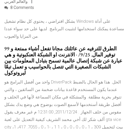
والعالم العربي
8 Comments
بشكل افتراضي ، يحتوي كل نظام تشغيل Windows على أداة
مساعدة يمكنك استخدامها لتثبيت البرنامج. لديها على حد سواء عددا
من المزايا والعيوب.
99 الطرق للترفيه عن عائلتك مجانا تفعل أشياء ممتعة و
توفير المال. 9/25/ · الانترنت او الشبكة العنكبوتية و هي
عبارة عن شبكة إتصال عالمية تسمح بتبادل المعلومات بين
الشبكات الصغيرة التي تتصل بالحواسيب و تعمل تبعًا
لبروتوكول
واحد من أفضل البرامج هو DriverPack الحل. هذا هو الحال بالضبط
عندما يكون المستخدم قاعدة بيانات ضخمة من السائقين ، والتي
تتوفر بحرية مطلقة. والمشكلة في مكان السماعة لأنها في الخلف و
أفضل طريقة أستخدمها لأسمع الصوت بوضوح هي وضع يدك بشكل
مقوس من خلف الجهاز . 24‏/12‏/2011, 12:31:00 م غير معرف يقول
ألف شكر لك أخي محمد الشريف كيفية التعديل على لعبة gta vice
city بيت لتحميل 309 ، 1 ، 0 ، 0 ، 0 ، 0 ، 1 1 ، -1 ، 0 ، 7055. 417، 1،