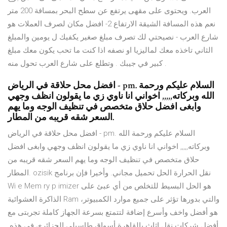
العرب. ويحتوى على مقهى يرتفع عن سطح البحر بمسافة 200 متر
نعم هذه المسافة الشيقة الارتفاع 2- افضل مكان لصرف العملات هو
شارع العرب - نصيحتي لك تصرف مبلغ صغير يكفيك ل يومين والمبلغ
الثاني تاخذه معك لماليزيا او نصفه اذا كنت ما تحب يكون معك مبلغ
كبير في جيبك . وتطلع على شارع العرب تحول منه .
افضل محل حلاقة في الرياض - pm. السلام عليكم ورحمة
الله وبركاته,,,,, اخواني انا ناوي زي ما يقولون انظف وجهي
وابغى افضل حلاق متخصص في تنظيف الوجه وما يهم
السعر شقه قريبه من المطار.
افضل محل حلاقة في الرياض - pm. السلام عليكم ورحمة الله
وبركاته,,,,, اخواني انا ناوي زي ما يقولون انظف وجهي وابغى افضل
حلاق متخصص في تنظيف الوجه وما يهم السعر شقه قريبه من
المطار. ozisik نقل الحرارة الحل تحميل مجاني. وأخيرا فإن برنامج
Wi e Mem ry p imizer هو الحل البسيط للتخلص من أي عبئ على
الذاكرة العشوائية Ram والتي بدورها تؤثر على جميع موارد الكمبيوتر،
هو أفضل واخف وأسرع إضافة لتتمتع بسرعة الجهاز كاملة تجربتى مع
أفضل شركات نقل اثاث بالقاهرة أسواق طاسيلي الجزائري في هذه.