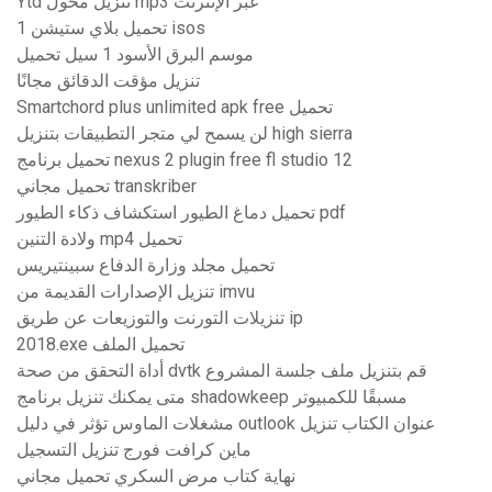
Ytd تنزيل محول mp3 عبر الإنترنت
تحميل بلاي ستيشن 1 isos
موسم البرق الأسود 1 سيل تحميل
تنزيل مؤقت الدقائق مجانًا
Smartchord plus unlimited apk free تحميل
لن يسمح لي متجر التطبيقات بتنزيل high sierra
تحميل برنامج nexus 2 plugin free fl studio 12
تحميل مجاني transkriber
تحميل دماغ الطيور استكشاف ذكاء الطيور pdf
ولادة التنين mp4 تحميل
تحميل مجلد وزارة الدفاع سبينتيريس
تنزيل الإصدارات القديمة من imvu
تنزيلات التورنت والتوزيعات عن طريق ip
2018.exe تحميل الملف
أداة التحقق من صحة dvtk قم بتنزيل ملف جلسة المشروع
متى يمكنك تنزيل برنامج shadowkeep مسبقًا للكمبيوتر
مشغلات الماوس تؤثر في دليل outlook عنوان الكتاب تنزيل
ماين كرافت فورج تنزيل التسجيل
نهاية كتاب مرض السكري تحميل مجاني