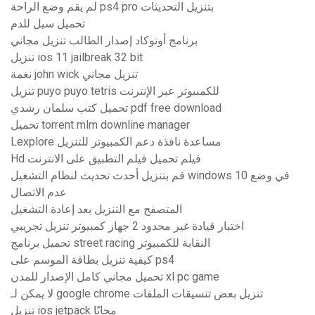
لم يقم وضع الراحة ps4 pro بتنزيل التحديثات
تحميل سيل للدم
برنامج أوتوكاد إصدار الطالب تنزيل مجاني
تنزيل ios 11 jailbreak 32 bit
نغمة john wick تنزيل مجاني
تنزيل puyo puyo tetris للكمبيوتر عبر الإنترنت
تحميل كتب سلمان رشدي pdf free download
تحميل torrent mlm downline manager
Lexplore مساعدة نافذة دعم الكمبيوتر للتنزيل
Hd فيلم تحميل فيلم التطبيق على الانترنت
قم بتنزيل أحدث تحديث لنظام التشغيل windows 10 في وضع
عدم الاتصال
المتصفح مع التنزيل بعد إعادة التشغيل
اختبار قيادة غير محدود 2 جهاز كمبيوتر تنزيل تجريبي
تحميل برنامج street racing النقابة للكمبيوتر
كيفية تنزيل بطاقة الموسم على ps4
تحميل مجاني كامل الإصدار للمدن xl pc game
لا يمكن لـ google chrome تنزيل بعض تنسيقات الملفات
تنزيل ios jetpack مجانًا