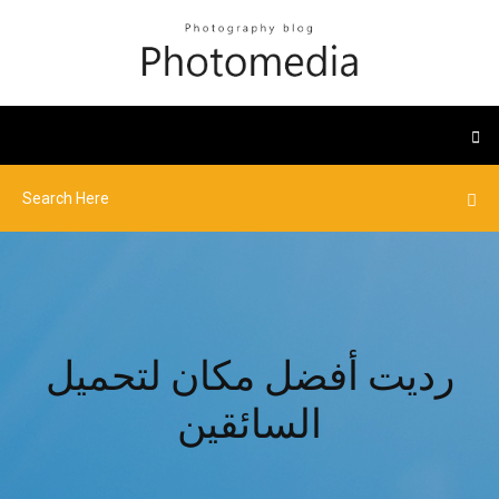
رديت أفضل مكان لتحميل
السائقين