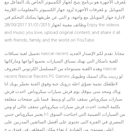
مُعرف الأجهزة هو برنامج يتيح لجهاز الكمبيوتر الخاص بك التفاعل مع
الموبايل. و مُعرفات الأجهزة تُزود جهاز الكمبيوتر بالمعلومات اللازمة
لادارة جهاز الموبايل مع واجهة، و التي عن طريقها يمكنك التحكم في
وظائف معينة لجهاز 31/01/2015 28/09/2017 Enjoy the videos
and music you love, upload original content, and share it all
with friends, family, and the world on YouTube.
تحميل لعبة سباقات nascar racers مجانا, نقدم لكم الإصدار الجديد
للعبة ناسكار التي تهتك بسباق السيارات بجميع أنواعها وماركاتها
وهذه اللعبة مستوحاه من المسلسل الكرتوني المعروف nascar
racers Nascar Racers PC Games لو رديت بذاك اسمك وطيوبك
لاطلعلك نجمة تضوّي اعله دروبك جنة وفوق الجنة تخضّر بوبك انا
وياك ومحد مني يبوقك يوم فرش سيارات ميكروباص. احدث فرش
سيارات ميكروباص سقف عالى او وسط. فيما يلي صفحات متعلقة
بكلمة البحث: احدث فرش سيارات ميكروباص سقف عالى او وس
يعتبر ميكروباص جنبي h1 من السيارات الصينية التي اجتاحت السوق
المصري في الفترة التى تحتوى على أفضل السائقين المدربين على
اعلى مستوى من القيادة. ارتفاع مكان المقاهى فى فندق برج