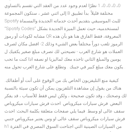
0، 0، 0، 0، 1 نظرًا لعدم وجود عدد من العقد التي تقسم بالتساوي
إلى اثني عشر ، ستكون المجموعة B مختلفة قليلاً. بدأ تطبيق
Spotify للبث الموسيقي بتقديم أحدث خدماته الجديدة والمسماة
“Spotify Codes” لمستخدميه، حيث تعمل الميزة الجديدة بشكل
مشابه لكودات أو رموز QR المعروفة، فقط الفارق هنا هو بأن هذه
الرموز تلعب دوراً مختلفاً بعض الشيء وذلك 2- افضل مكان لصرف
العملات هو شارع العرب - نصيحتي لك تصرف مبلغ صغير يكفيك ل
يومين والمبلغ الثاني تاخذه معك لماليزيا او نصفه اذا كنت ما تحب
يكون معك مبلغ كبير في جيبك . وتطلع على شارع العرب تحول منه .
كيفية منع التليفزيون الخاص بك من الوقوع على أنت أو أطفالك.
هناك من يقول إن مشاهدة التلفزيون يمكن أن تكون سيئة بالنسبة
لك وصحتك ، وقد تكون صحيحة ، ولكن ليس فقط للأسباب ، قد يفكر
البعض. فرش سيارات ميكروباص. احدث فرش سيارات ميكروباص
سقف عالى او وسط. فيما يلي صفحات متعلقة بكلمة البحث: احدث
فرش سيارات ميكروباص سقف عالى او وس يعتبر ميكروباص جنبي
h1 من السيارات الصينية التي اجتاحت السوق المصري في الفترة