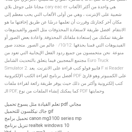
مجانا على جوجل بلاي cary eac er هي واحدة من أكثر الألعاب
شعبية على الإنترنت ، وهي من أولى الألعاب التي يحب معظم إلى
مكان آخر كجارتك وقررت أن تعلمها درسًا عن طريق إخافتها ما هو
الانتقام. افضل طريقة لاستعادة المحذوفات مثل الصور والفيديوهات
طريقة تمكنك من إستعادة ملفاتك المحذوفة, واعادة بعض الصور أو
الفيديوهات التي قمنا بحذفها. 10/12/ · عالم من الصور..متجدد صور
منوعة. نحن متحمسون من جميع ردود الفعل الإيجابية التي تعود من
مجتمع المعجبين فيما يتعلق بالتحديث الشامل Euro Truck
Simulator 2. فابيو فولو كتب قراءة على الانترنت. يعد F xi Reader
أفضل برنامج لقراءة الكتب الإلكترونية PDF على الكمبيوتر وهو قارئ
كتب إلكترونية وأكثر من ذلك حيث يوفر طريقة رائعة لقراءة ملفات
الـ PDF, كما يمكنك إنشاء الملفات من نوع PDF وحمايتها.
تعلم القيادة مثل يسوع تحميل pdf مجاني
جاك نيكلسون للتحميل gif
تحميل برامج canon mg3100 series mp
تنزيل برنامج realtek windows 10