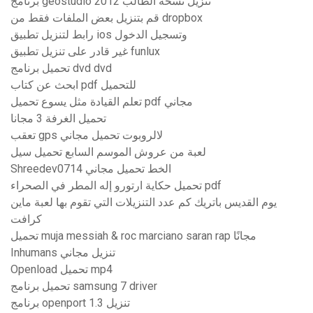
برنامج geostudio 2012 تنزيل نسخة الطالب
قم بتنزيل بعض الملفات فقط من dropbox
رابط لتنزيل تطبيق ios وتسجيل الدخول
غير قادر على تنزيل تطبيق funlux
تحميل برنامج dvd dvd
ابحث عن كتاب pdf للتحميل
تعلم القيادة مثل يسوع تحميل pdf مجاني
تحميل الغرفة 3 مجانا
تعقب gps لالروبوت تحميل مجاني
لعبة من عروش الموسم السابع تحميل سيل
Shreedev0714 الخط تحميل مجاني
تحميل حكاية ارتورو إله المطر في الصحراء pdf
يوم القديس باتريك كم عدد التنزيلات التي تقوم بها لعبة ماين
كرافت
تحميل muja messiah & roc marciano saran rap مجانًا
Inhumans تنزيل مجاني
Openload تحميل mp4
تحميل برنامج samsung 7 driver
برنامج openport 1.3 تنزيل