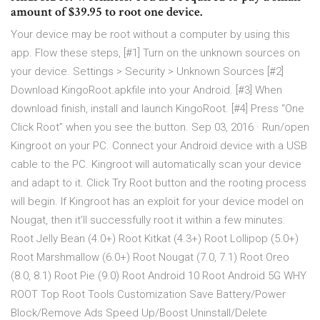
amount of $39.95 to root one device.
Your device may be root without a computer by using this
app. Flow these steps, [#1] Turn on the unknown sources on
your device. Settings > Security > Unknown Sources [#2]
Download KingoRoot.apkfile into your Android. [#3] When
download finish, install and launch KingoRoot. [#4] Press “One
Click Root” when you see the button. Sep 03, 2016 · Run/open
Kingroot on your PC. Connect your Android device with a USB
cable to the PC. Kingroot will automatically scan your device
and adapt to it. Click Try Root button and the rooting process
will begin. If Kingroot has an exploit for your device model on
Nougat, then it’ll successfully root it within a few minutes.
Root Jelly Bean (4.0+) Root Kitkat (4.3+) Root Lollipop (5.0+)
Root Marshmallow (6.0+) Root Nougat (7.0, 7.1) Root Oreo
(8.0, 8.1) Root Pie (9.0) Root Android 10 Root Android 5G WHY
ROOT Top Root Tools Customization Save Battery/Power
Block/Remove Ads Speed Up/Boost Uninstall/Delete