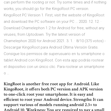
can perform the rooting or not. Try some times and if nothing
works, you should go for the KingoRoot PC version.
KingoRoot PC Version 1. First, visit the website of KingoRoot
and download the PC software on your PC … 2020. 12. 12. ·
Download Chamelephon 1.2 for Android for free, without any
viruses, from Uptodown. Try the latest version of
Chamelephon 2020 for Android 2021. 3. 1. · 8/10 (375 votos) -
Descargar KingoRoot para Android Última Versión Gratis.
Consigue los permisos de superusuario en tu smartphone o
tablet Android con KingoRoot. Con esta app podrás rootear
el dispositivo con un único clic. Para rootear un smartphone
o …
KingRoot is another free root app for Android. Like
KingoRoot, it offers both PC version and APK version
to one-click root your smartphone. It is easy and
efficient to root your Android device. Strengths: It can
support various of models running android 2.3+ to
Android 10. Weekness: You are required to pay a small