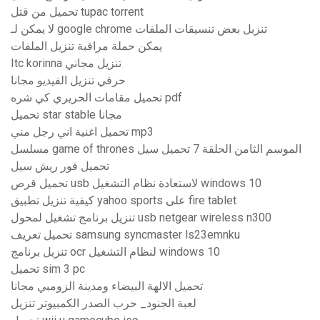
تحميل من قتل tupac torrent
لا يمكن لـ google chrome تنزيل بعض تنسيقات الملفات
يمكن حملة مراقبة تنزيل الملفات
Itc korinna تنزيل مجاني
حرفي تنزيل الفيديو مجانا
تحميل مقامات الحريري كي شره pdf
تحميل star stable مجانا
تحميل اغنية اني رجل مني mp3
مسلسل game of thrones الموسم الثامن الحلقة 7 تحميل سيل
تحميل فور ريش سيل
تحميل قرص usb لاستعادة نظام التشغيل windows 10
كيفية تنزيل تطبيق yahoo sports على fire tablet
تنزيل برنامج تشغيل لمحول usb netgear wireless n300
تحميل تعريف samsung syncmaster ls23emnku
تنزيل برنامج ocr لنظام التشغيل windows 10
تحميل sim 3 pc
تحميل الالهة البيضاء ومدينة الزومبي مجانا
لعبة الجنود_ حرب الصدر الكمبيوتر تنزيل