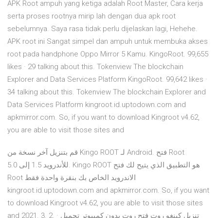
APK Root ampuh yang ketiga adalah Root Master, Cara kerja
serta proses rootnya mirip lah dengan dua apk root
sebelumnya. Saya rasa tidak perlu dijelaskan lagi, Hehehe.
APK root ini Sangat simpel dan ampuh untuk membuka akses
root pada handphone Oppo Mirror 5 Kamu. KingoRoot. 99,655
likes · 29 talking about this. Tokenview The blockchain
Explorer and Data Services Platform KingoRoot. 99,642 likes ·
34 talking about this. Tokenview The blockchain Explorer and
Data Services Platform kingroot.id.uptodown.com and
apkmirror.com. So, if you want to download Kingroot v4.62,
you are able to visit those sites and
قم بتنزيل آخر نسخة من Kingo ROOT لـ Android. فتح Root
للأندرويد 1.5 إلى 5.0. Kingo ROOT هو التطبيق الذي يتيح لك فتح
Root الاندرويد الخاص بك بنقرة واحدة فقط
kingroot.id.uptodown.com and apkmirror.com. So, if you want
to download Kingroot v4.62, you are able to visit those sites
and 2021. 3. 2. · تنزيل كينغو روت فتح روت بدون كمبيوتر تحميل