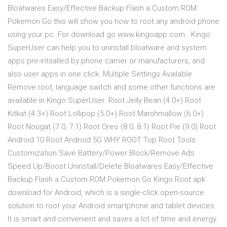
Bloatwares Easy/Effective Backup Flash a Custom ROM
Pokemon Go this will show you how to root any android phone
using your pc..For download go www.kingoapp.com.. Kingo
SuperUser can help you to uninstall bloatware and system
apps pre-intsalled by phone carrier or manufacturers, and
also user apps in one click. Multiple Settings Available
Remove root, language switch and some other functions are
available in Kingo SuperUser. Root Jelly Bean (4.0+) Root
Kitkat (4.3+) Root Lollipop (5.0+) Root Marshmallow (6.0+)
Root Nougat (7.0, 7.1) Root Oreo (8.0, 8.1) Root Pie (9.0) Root
Android 10 Root Android 5G WHY ROOT Top Root Tools
Customization Save Battery/Power Block/Remove Ads
Speed Up/Boost Uninstall/Delete Bloatwares Easy/Effective
Backup Flash a Custom ROM Pokemon Go Kingo Root apk
download for Android, which is a single-click open-source
solution to root your Android smartphone and tablet devices.
It is smart and convenient and saves a lot of time and energy